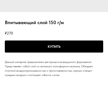
Впитывающий слой 150 г/м
₽
270
КУПИТЬ
Данный материал предназначен для процессов вакуумного формования.
Представляет собой слой из нетканого полиэфирного волокна. Обладает
отличной воздухопроницаемостью и пропитываемостью, хорошо отводит
пузырьки воздуха и поглощает избыток смолы.