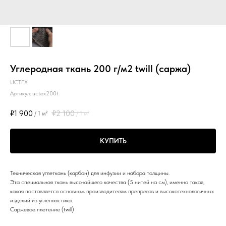
Углеродная ткань 200 г/м2 twill (саржа)
UCTEX
Артикул:
uctex200t
₽
1 900
₽
2 100
/
1 м²
/
1 м²
КУПИТЬ
Техническая углеткань (карбон) для инфузии и набора толщины.
Эта специальная ткань высочайшего качества (5 нитей на см), именно такая,
какая поставляется основным производителям препрегов и высокотехнологичных
изделий из углепластика.
Саржевое плетение (twill)